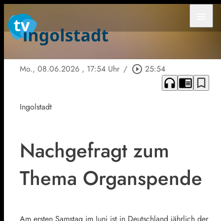
menu
Mo., 08.06.2026
, 17:54 Uhr
/
play_circle_outline
25:54
headphones
chrome_reader_mode
bookmark_border
Ingolstadt
Nachgefragt zum
Thema Organspende
Am ersten Samstag im Juni ist in Deutschland jährlich der