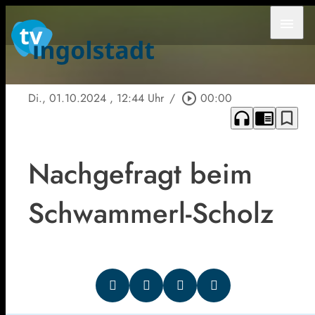
menu
Di., 01.10.2024
, 12:44 Uhr
/
play_circle_outline
00:00
headphones
chrome_reader_mode
bookmark_border
Nachgefragt beim
Schwammerl-Scholz