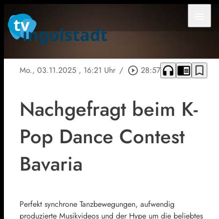
menu
headphones
chrome_reader_mode
bookmark_border
Mo., 03.11.2025
, 16:21 Uhr
/
play_circle_outline
28:57
Nachgefragt beim K-
Pop Dance Contest
Bavaria
Perfekt synchrone Tanzbewegungen, aufwendig
produzierte Musikvideos und der Hype um die beliebtes