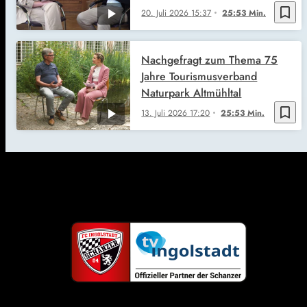
bookmark_border
20. Juli 2026
15:37
25:53 Min.
Nachgefragt zum Thema 75
Jahre Tourismusverband
Naturpark Altmühltal
bookmark_border
13. Juli 2026
17:20
25:53 Min.