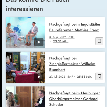
interessieren
Nachgefragt beim Ingolstädter
Baureferenten Matthias Franz
3. Aug. 2026
16:03
bookmark_border
25:53 Min.
Nachgefragt bei
Zinngießermeister Wilhelm
Eisenhart
bookmark_border
27. Juli 2026
15:47
25:53 Min.
Nachgefragt beim Neuburger
Oberbürgermeister Gerhard
Schoder