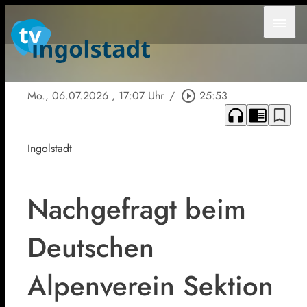
menu
Mo., 06.07.2026
, 17:07 Uhr
/
play_circle_outline
25:53
headphones
chrome_reader_mode
bookmark_border
Ingolstadt
Nachgefragt beim
Deutschen
Alpenverein Sektion