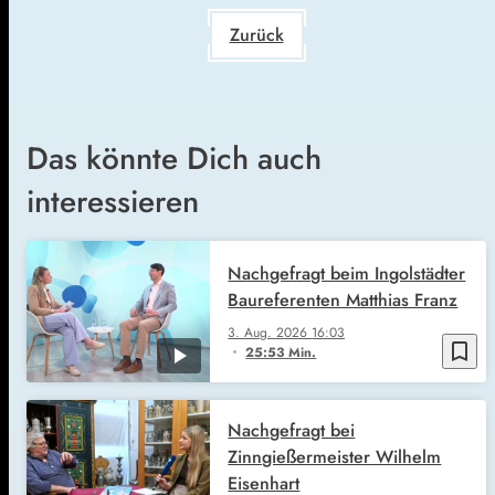
Zurück
Das könnte Dich auch
interessieren
Nachgefragt beim Ingolstädter
Baureferenten Matthias Franz
3. Aug. 2026
16:03
bookmark_border
25:53 Min.
Nachgefragt bei
Zinngießermeister Wilhelm
Eisenhart