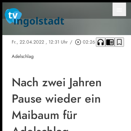
menu
headphones
chrome_reader_mode
bookmark_border
Fr., 22.04.2022
, 12:31 Uhr
/
play_circle_outline
02:26
Adelschlag
Nach zwei Jahren
Pause wieder ein
Maibaum für