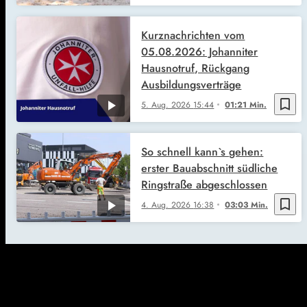
Kurznachrichten vom
05.08.2026: Johanniter
Hausnotruf, Rückgang
Ausbildungsverträge
bookmark_border
5. Aug. 2026
15:44
01:21 Min.
So schnell kann`s gehen:
erster Bauabschnitt südliche
Ringstraße abgeschlossen
bookmark_border
4. Aug. 2026
16:38
03:03 Min.