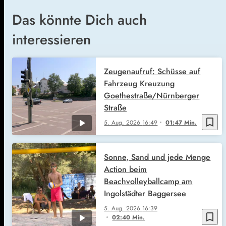
Das könnte Dich auch
interessieren
Zeugenaufruf: Schüsse auf
Fahrzeug Kreuzung
Goethestraße/Nürnberger
Straße
bookmark_border
5. Aug. 2026
16:49
01:47 Min.
Sonne, Sand und jede Menge
Action beim
Beachvolleyballcamp am
Ingolstädter Baggersee
5. Aug. 2026
16:39
bookmark_border
02:40 Min.