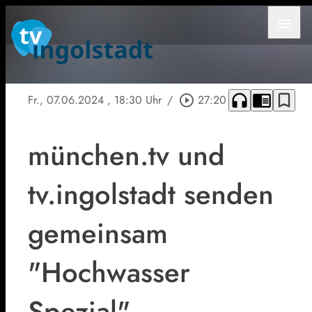
menu
headphones
chrome_reader_mode
bookmark_border
Fr., 07.06.2024
, 18:30 Uhr
/
play_circle_outline
27:20
münchen.tv und
tv.ingolstadt senden
gemeinsam
"Hochwasser
Spezial"