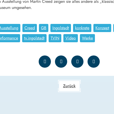
 Ausstellung von Martin Creed zeigen sie alles andere als „klassis
 Museum umgesehen.
Ausstellung
Creed
GB
Ingolstadt
konkrete
Konzept
erformance
tv.ingolstadt
TVIN
Video
Werke
Zurück