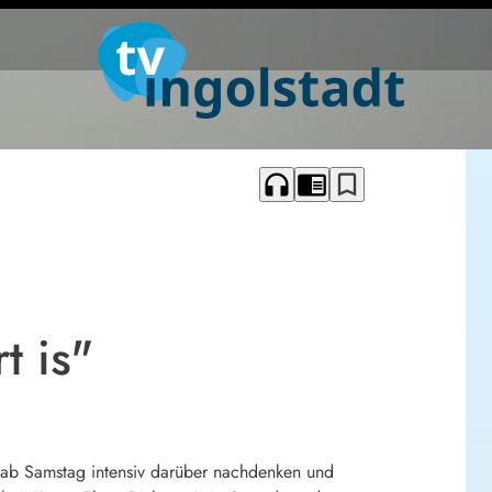
headphones
chrome_reader_mode
bookmark_border
t is"
n ab Samstag intensiv darüber nachdenken und