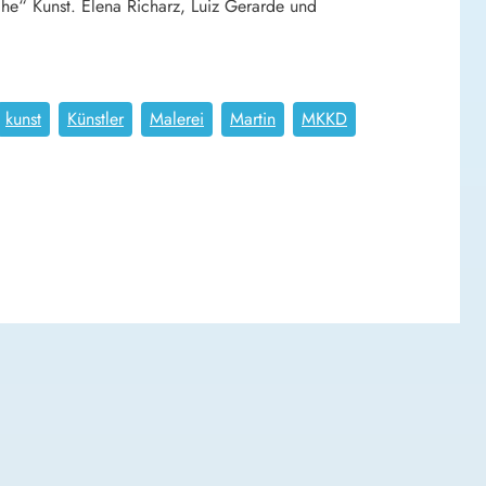
che“ Kunst. Elena Richarz, Luiz Gerarde und
kunst
Künstler
Malerei
Martin
MKKD