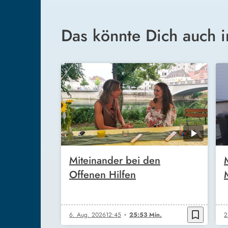
Das könnte Dich auch i
Miteinander bei den
Offenen Hilfen
bookmark_border
6. Aug. 2026
12:45
25:53 Min.
2