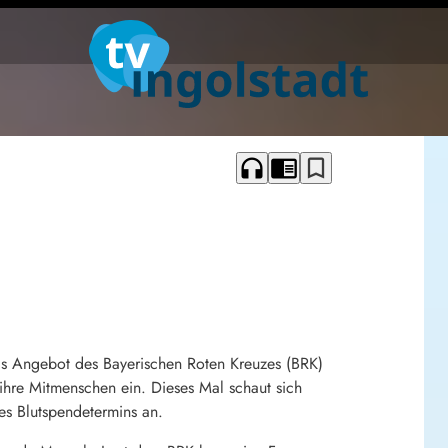
headphones
chrome_reader_mode
bookmark_border
as Angebot des Bayerischen Roten Kreuzes (BRK)
 ihre Mitmenschen ein. Dieses Mal schaut sich
es Blutspendetermins an.