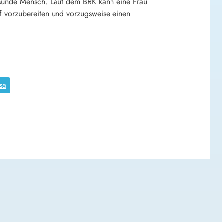
esunde Mensch. Laut dem BRK kann eine Frau
uf vorzubereiten und vorzugsweise einen
sa