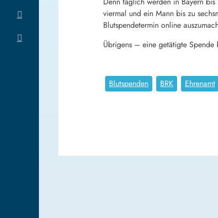
Denn täglich werden in Bayern bis
viermal und ein Mann bis zu sechsm
Blutspendetermin online auszumac
Übrigens – eine getätigte Spende 
Blutspenden
BRK
Ehrenamt