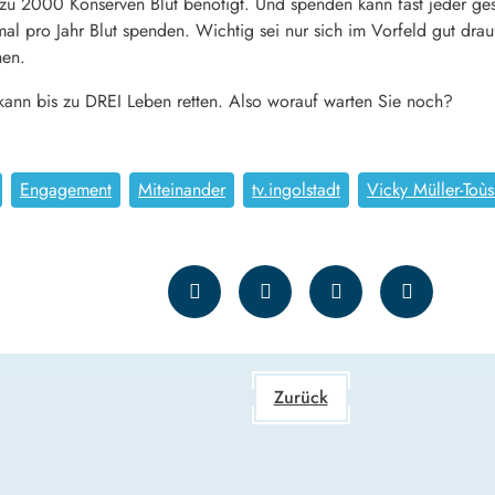
 zu 2000 Konserven Blut benötigt. Und spenden kann fast jeder g
al pro Jahr Blut spenden. Wichtig sei nur sich im Vorfeld gut dra
hen.
kann bis zu DREI Leben retten. Also worauf warten Sie noch?
Engagement
Miteinander
tv.ingolstadt
Vicky Müller-Toùs
Zurück