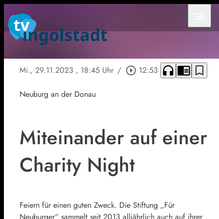
menu
headphones
chrome_reader_mode
bookmark_border
Mi., 29.11.2023
, 18:45 Uhr
/
play_circle_outline
12:53
Neuburg an der Donau
Miteinander auf einer
Charity Night
Feiern für einen guten Zweck. Die Stiftung „Für
Neuburger“ sammelt seit 2013 alljährlich auch auf ihrer