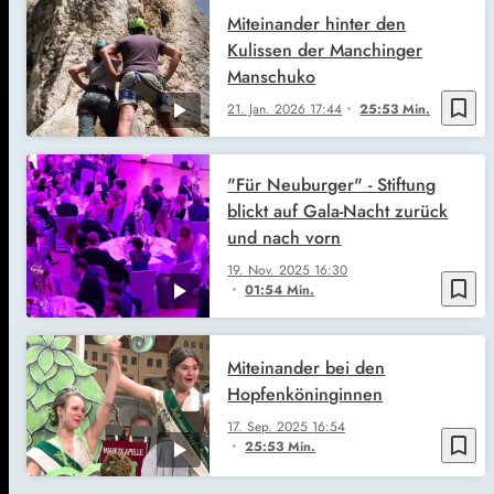
Miteinander hinter den
Kulissen der Manchinger
Manschuko
bookmark_border
21. Jan. 2026
17:44
25:53 Min.
"Für Neuburger" - Stiftung
blickt auf Gala-Nacht zurück
und nach vorn
19. Nov. 2025
16:30
bookmark_border
01:54 Min.
Miteinander bei den
Hopfenköninginnen
17. Sep. 2025
16:54
bookmark_border
25:53 Min.