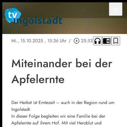
menu
headphones
chrome_reader_mode
bookmark_border
Mi., 15.10.2025
, 15:36 Uhr
/
play_circle_outline
25:53
Miteinander bei der
Apfelernte
Der Herbst ist Erntezeit – auch in der Region rund um
Ingolstadt.
In dieser Folge begleiten wir eine Familie bei der
Apfelernte auf ihrem Hof. Mit viel Herzblut und