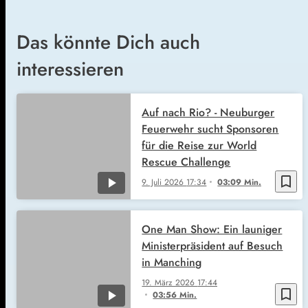
Das könnte Dich auch
interessieren
Auf nach Rio? - Neuburger
Feuerwehr sucht Sponsoren
für die Reise zur World
Rescue Challenge
bookmark_border
9. Juli 2026
17:34
03:09 Min.
One Man Show: Ein launiger
Ministerpräsident auf Besuch
in Manching
19. März 2026
17:44
bookmark_border
03:56 Min.