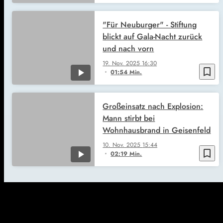
"Für Neuburger" - Stiftung
blickt auf Gala-Nacht zurück
und nach vorn
19. Nov. 2025
16:30
bookmark_border
01:54 Min.
Großeinsatz nach Explosion:
Mann stirbt bei
Wohnhausbrand in Geisenfeld
10. Nov. 2025
15:44
bookmark_border
02:19 Min.