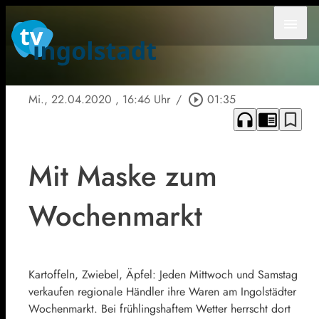
menu
Mi., 22.04.2020
, 16:46 Uhr
/
play_circle_outline
01:35
headphones
chrome_reader_mode
bookmark_border
Mit Maske zum
Wochenmarkt
Kartoffeln, Zwiebel, Äpfel: Jeden Mittwoch und Samstag
verkaufen regionale Händler ihre Waren am Ingolstädter
Wochenmarkt. Bei frühlingshaftem Wetter herrscht dort