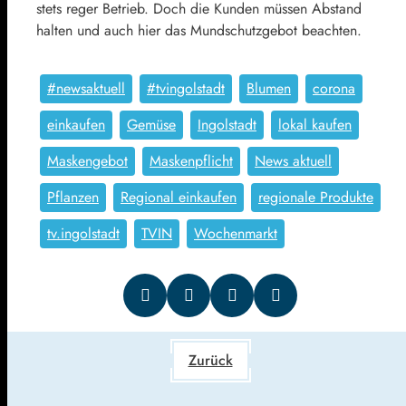
stets reger Betrieb. Doch die Kunden müssen Abstand
halten und auch hier das Mundschutzgebot beachten.
#newsaktuell
#tvingolstadt
Blumen
corona
einkaufen
Gemüse
Ingolstadt
lokal kaufen
Maskengebot
Maskenpflicht
News aktuell
Pflanzen
Regional einkaufen
regionale Produkte
tv.ingolstadt
TVIN
Wochenmarkt
Zurück