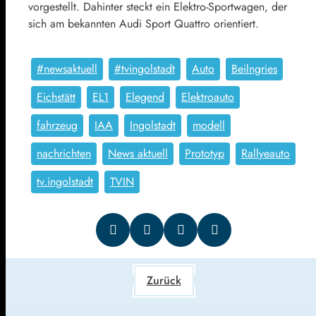
vorgestellt. Dahinter steckt ein Elektro-Sportwagen, der
sich am bekannten Audi Sport Quattro orientiert.
#newsaktuell
#tvingolstadt
Auto
Beilngries
Eichstätt
EL1
Elegend
Elektroauto
fahrzeug
IAA
Ingolstadt
modell
nachrichten
News aktuell
Prototyp
Rallyeauto
tv.ingolstadt
TVIN
Zurück