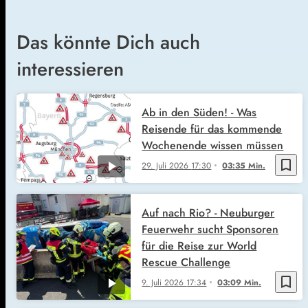
Das könnte Dich auch
interessieren
Ab in den Süden! - Was
Reisende für das kommende
Wochenende wissen müssen
bookmark_border
29. Juli 2026
17:30
03:35 Min.
Auf nach Rio? - Neuburger
Feuerwehr sucht Sponsoren
für die Reise zur World
Rescue Challenge
bookmark_border
9. Juli 2026
17:34
03:09 Min.