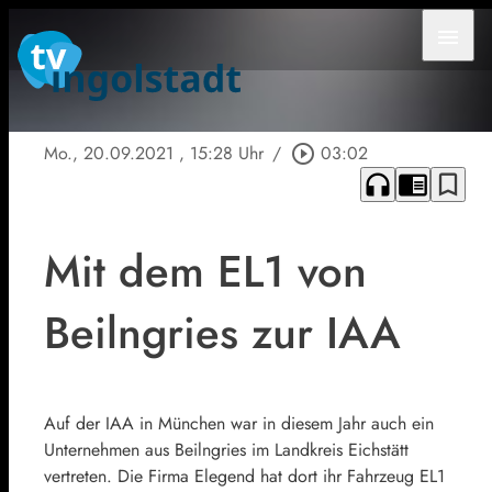
menu
Mo., 20.09.2021
, 15:28 Uhr
/
play_circle_outline
03:02
headphones
chrome_reader_mode
bookmark_border
Mit dem EL1 von
Beilngries zur IAA
Auf der IAA in München war in diesem Jahr auch ein
Unternehmen aus Beilngries im Landkreis Eichstätt
vertreten. Die Firma Elegend hat dort ihr Fahrzeug EL1