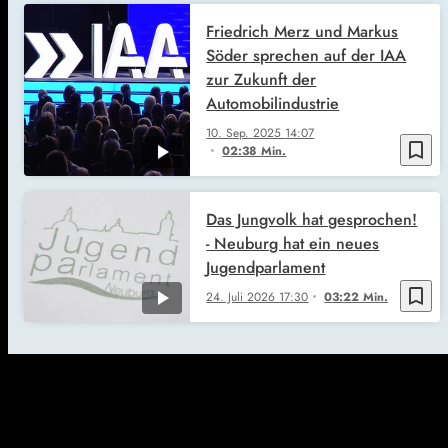
Friedrich Merz und Markus
Söder sprechen auf der IAA
zur Zukunft der
Automobilindustrie
10. Sep. 2025
14:07
bookmark_border
02:38 Min.
Das Jungvolk hat gesprochen!
- Neuburg hat ein neues
Jugendparlament
bookmark_border
24. Juli 2026
17:30
03:22 Min.