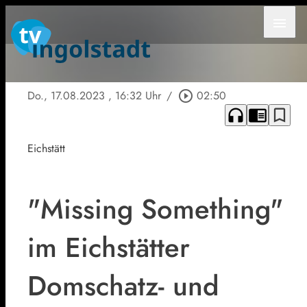
menu
Do., 17.08.2023
, 16:32 Uhr
/
play_circle_outline
02:50
headphones
chrome_reader_mode
bookmark_border
Eichstätt
"Missing Something"
im Eichstätter
Domschatz- und