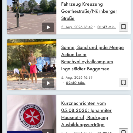
Fahrzeug Kreuzung
Goethestraße/Nürnberger
Straße
bookmark_border
5. Aug. 2026
16:49
01:47 Min.
Sonne, Sand und jede Menge
Action beim
Beachvolleyballcamp am
Ingolstädter Baggersee
5. Aug. 2026
16:39
bookmark_border
02:40 Min.
Kurznachrichten vom
05.08.2026: Johanniter
Hausnotruf, Rückgang
Ausbildungsverträge