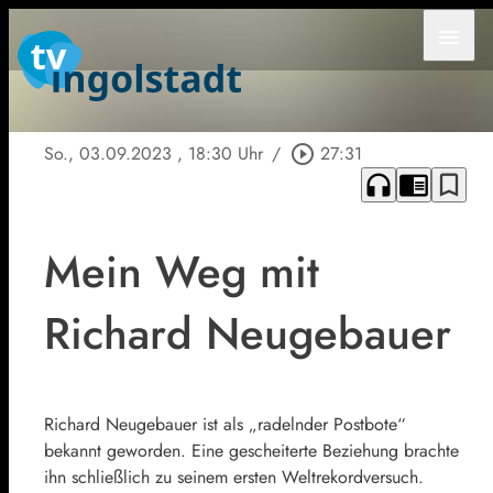
menu
So., 03.09.2023
, 18:30 Uhr
/
play_circle_outline
27:31
headphones
chrome_reader_mode
bookmark_border
Mein Weg mit
Richard Neugebauer
Richard Neugebauer ist als „radelnder Postbote“
bekannt geworden. Eine gescheiterte Beziehung brachte
ihn schließlich zu seinem ersten Weltrekordversuch.