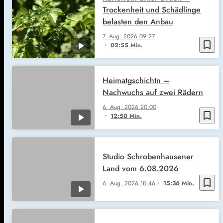
Trockenheit und Schädlinge
belasten den Anbau
7. Aug. 2026
09:27
bookmark_border
02:55 Min.
Heimatgschichtn –
Nachwuchs auf zwei Rädern
6. Aug. 2026
20:00
bookmark_border
12:50 Min.
Studio Schrobenhausener
Land vom 6.08.2026
bookmark_border
6. Aug. 2026
18:46
15:36 Min.