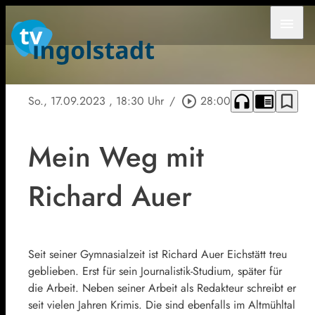
menu
headphones
chrome_reader_mode
bookmark_border
So., 17.09.2023
, 18:30 Uhr
/
play_circle_outline
28:00
Mein Weg mit
Richard Auer
Seit seiner Gymnasialzeit ist Richard Auer Eichstätt treu
geblieben. Erst für sein Journalistik-Studium, später für
die Arbeit. Neben seiner Arbeit als Redakteur schreibt er
seit vielen Jahren Krimis. Die sind ebenfalls im Altmühltal