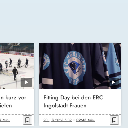
en kurz vor
Fitting Day bei den ERC
ielen
Ingolstadt Frauen
bookmark_border
bookmark_border
7 Min.
20. Juli 2026
15:32
02:48 Min.