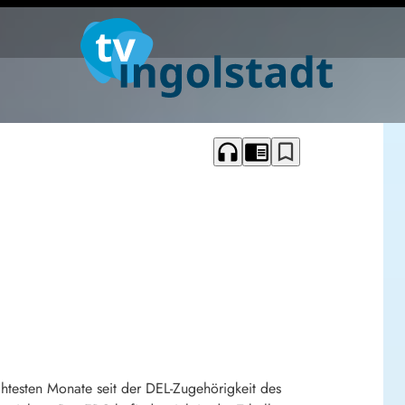
headphones
chrome_reader_mode
bookmark_border
htesten Monate seit der DEL-Zugehörigkeit des