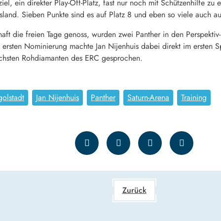
el, ein direkter Play-Off-Platz, fast nur noch mit Schützenhilfe zu 
and. Sieben Punkte sind es auf Platz 8 und eben so viele auch au
ft die freien Tage genoss, wurden zwei Panther in den Perspektiv
r ersten Nominierung machte Jan Nijenhuis dabei direkt im ersten S
nächsten Rohdiamanten des ERC gesprochen.
olstadt
Jan Nijenhuis
Panther
Saturn-Arena
Training
Zurück