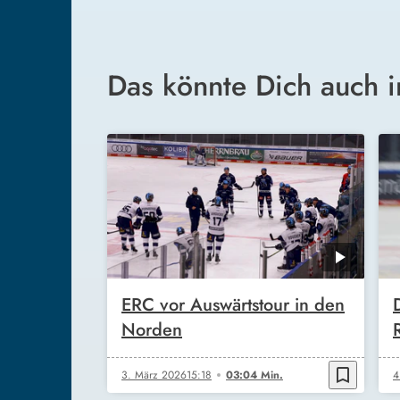
Das könnte Dich auch i
ERC vor Auswärtstour in den
Norden
bookmark_border
3. März 2026
15:18
03:04 Min.
4