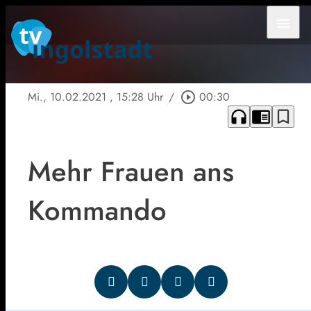
menu
Mi., 10.02.2021
, 15:28 Uhr
/
play_circle_outline
00:30
headphones
chrome_reader_mode
bookmark_border
Mehr Frauen ans
Kommando