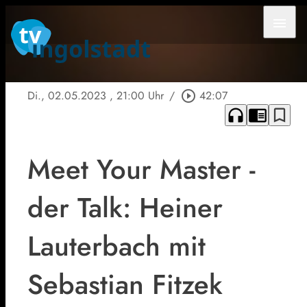
menu
Di., 02.05.2023
, 21:00 Uhr
/
play_circle_outline
42:07
headphones
chrome_reader_mode
bookmark_border
Meet Your Master -
der Talk: Heiner
Lauterbach mit
Sebastian Fitzek