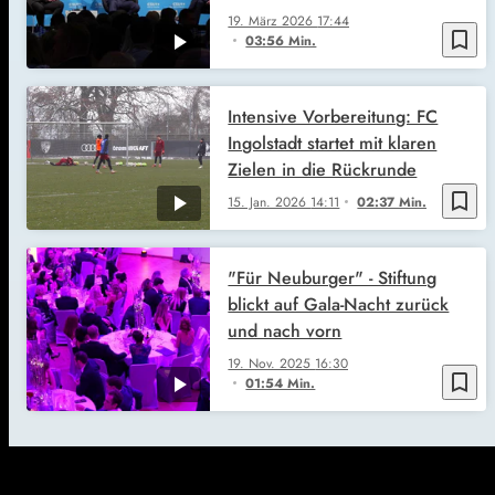
19. März 2026
17:44
bookmark_border
03:56 Min.
Intensive Vorbereitung: FC
Ingolstadt startet mit klaren
Zielen in die Rückrunde
bookmark_border
15. Jan. 2026
14:11
02:37 Min.
"Für Neuburger" - Stiftung
blickt auf Gala-Nacht zurück
und nach vorn
19. Nov. 2025
16:30
bookmark_border
01:54 Min.