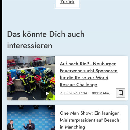
Zurück
Das könnte Dich auch
interessieren
Auf nach Rio? - Neuburger
Feuerwehr sucht Sponsoren
für die Reise zur World
Rescue Challenge
bookmark_border
9. Juli 2026
17:34
03:09 Min.
One Man Show: Ein launiger
Ministerpräsident auf Besuch
in Manching