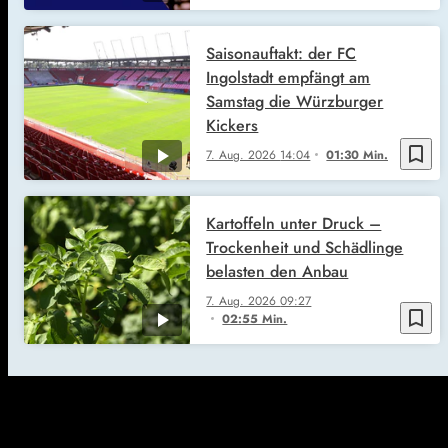
Saisonauftakt: der FC
Ingolstadt empfängt am
Samstag die Würzburger
Kickers
bookmark_border
7. Aug. 2026
14:04
01:30 Min.
Kartoffeln unter Druck –
Trockenheit und Schädlinge
belasten den Anbau
7. Aug. 2026
09:27
bookmark_border
02:55 Min.