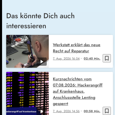
Das könnte Dich auch
interessieren
Werkstatt erklärt das neue
Recht auf Reparatur
bookmark_border
7. Aug. 2026
16:54
02:40 Min.
Kurznachrichten vom
07.08.2026: Hackerangriff
auf Krankenhaus,
Anschlussstelle Lenting
gesperrt
bookmark_border
7. Aug. 2026
14:56
00:58 Min.