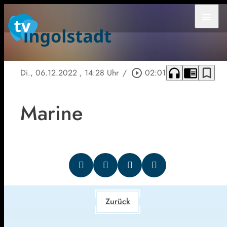
menu
headphones
chrome_reader_mode
bookmark_border
Di., 06.12.2022
, 14:28 Uhr
/
play_circle_outline
02:01
Marine
Zurück