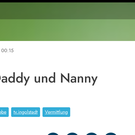
00:15
 Daddy und Nanny
iebe
tv.ingolstadt
Vermittlung