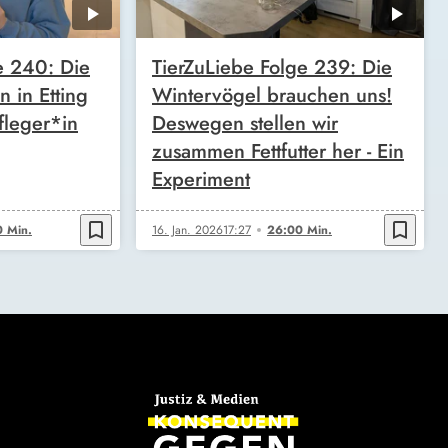
e 240: Die
TierZuLiebe Folge 239: Die
n in Etting
Wintervögel brauchen uns!
fleger*in
Deswegen stellen wir
zusammen Fettfutter her - Ein
Experiment
bookmark_border
bookmark_border
 Min.
16. Jan. 2026
17:27
26:00 Min.