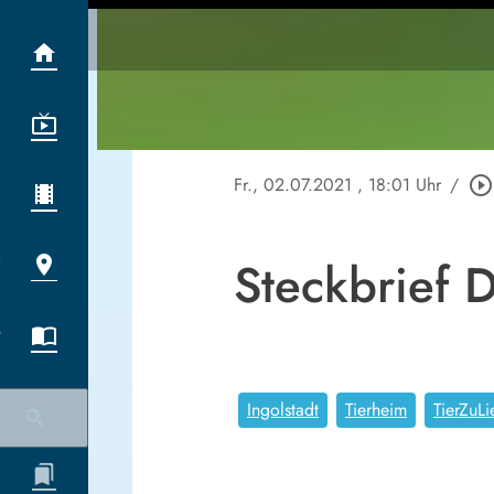
Fr., 02.07.2021
, 18:01 Uhr
/
play_circle_outline
Steckbrief
Ingolstadt
Tierheim
TierZuL