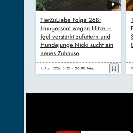
TierZuLiebe Folge 268:
Hungersnot wegen Hitze –
Igel verstärkt zufüttern und
Hundejunge Nicki sucht ein
neues Zuhause
bookmark_border
7. Aug. 2026
15:32
26:00 Min.
1