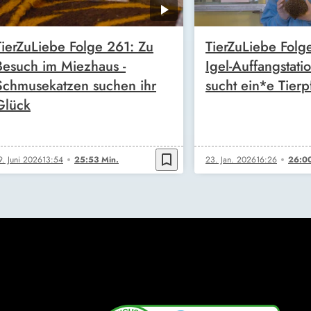
TierZuLiebe Folge 261: Zu
TierZuLiebe Folg
Besuch im Miezhaus -
Igel-Auffangstatio
Schmusekatzen suchen ihr
sucht ein*e Tierp
Glück
bookmark_border
9. Juni 2026
13:54
25:53 Min.
23. Jan. 2026
16:26
26:00