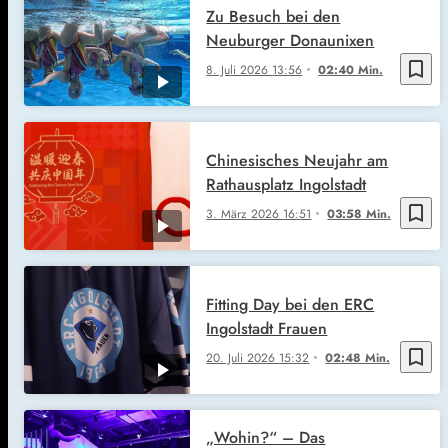
Zu Besuch bei den
Neuburger Donaunixen
bookmark_border
8. Juli 2026
13:56
02:40 Min.
Chinesisches Neujahr am
Rathausplatz Ingolstadt
bookmark_border
3. März 2026
16:51
03:58 Min.
Fitting Day bei den ERC
Ingolstadt Frauen
bookmark_border
20. Juli 2026
15:32
02:48 Min.
„Wohin?“ – Das