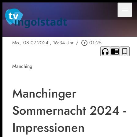
menu
Mo., 08.07.2024
, 16:34 Uhr
/
play_circle_outline
01:25
headphones
chrome_reader_mode
bookmark_border
Manching
Manchinger
Sommernacht 2024 -
Impressionen