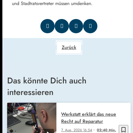
und Stadtratsvertreter müssen umdenken.
Zurück
Das könnte Dich auch
interessieren
Werkstatt erklärt das neue
Recht auf Reparatur
bookmark_border
7. Aug. 2026
16:54
02:40 Min.