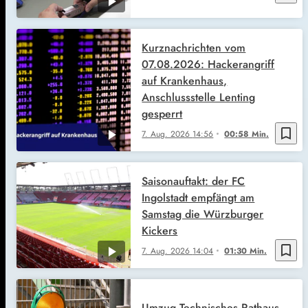
Kurznachrichten vom
07.08.2026: Hackerangriff
auf Krankenhaus,
Anschlussstelle Lenting
gesperrt
bookmark_border
7. Aug. 2026
14:56
00:58 Min.
Saisonauftakt: der FC
Ingolstadt empfängt am
Samstag die Würzburger
Kickers
bookmark_border
7. Aug. 2026
14:04
01:30 Min.
Umzug Technisches Rathaus