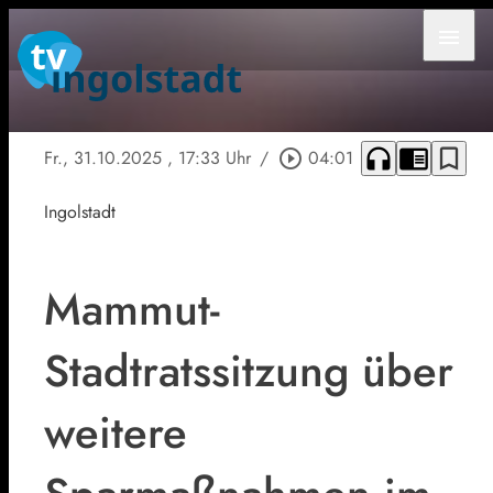
menu
headphones
chrome_reader_mode
bookmark_border
Fr., 31.10.2025
, 17:33 Uhr
/
play_circle_outline
04:01
Ingolstadt
Mammut-
Stadtratssitzung über
weitere