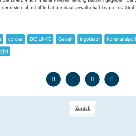
 der LINKEN nun in einer Pressemitteilung bekannt gegeben. Der A
In der ersten Jahreshälfte hat die Staatsanwaltschaft knapp 160 St
g
corona
DIE LINKE
Gewalt
Ingolstadt
Kommunalpoli
TVIN
Zurück