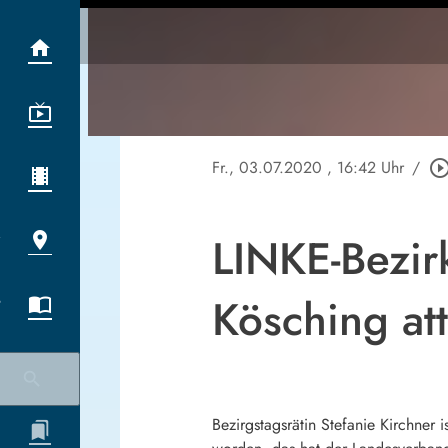
Fr., 03.07.2020
, 16:42 Uhr
/
play_circle_out
LINKE-Bezirk
Kösching att
Bezirgstagsrätin Stefanie Kirchner