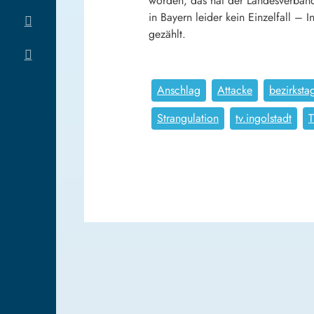
worden, das hat der Landesverband
in Bayern leider kein Einzelfall – 
gezählt.
Anschlag
Attacke
bezirksta
Strangulation
tv.ingolstadt