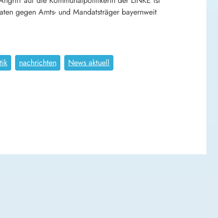
ngriff auf die Kommunalpolitikerin der LINKE ist
raftaten gegen Amts- und Mandatsträger bayernweit
tik
nachrichten
News aktuell