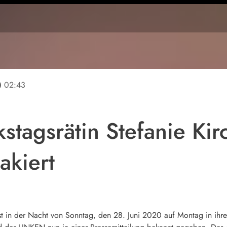
line
02:43
stagsrätin Stefanie Kir
akiert
 ist in der Nacht von Sonntag, den 28. Juni 2020 auf Montag in ihr