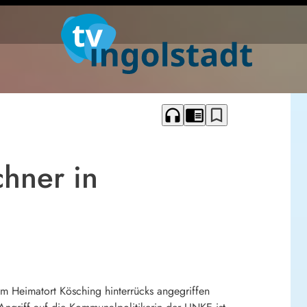
headphones
chrome_reader_mode
bookmark_border
chner in
em Heimatort Kösching hinterrücks angegriffen