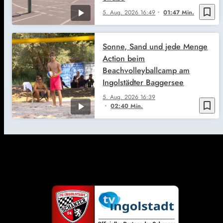
bookmark_border
5. Aug. 2026
16:49
01:47 Min.
Sonne, Sand und jede Menge
Action beim
Beachvolleyballcamp am
Ingolstädter Baggersee
5. Aug. 2026
16:39
bookmark_border
02:40 Min.