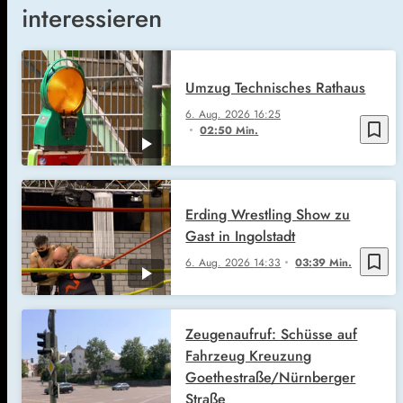
interessieren
Umzug Technisches Rathaus
6. Aug. 2026
16:25
bookmark_border
02:50 Min.
Erding Wrestling Show zu
Gast in Ingolstadt
bookmark_border
6. Aug. 2026
14:33
03:39 Min.
Zeugenaufruf: Schüsse auf
Fahrzeug Kreuzung
Goethestraße/Nürnberger
Straße