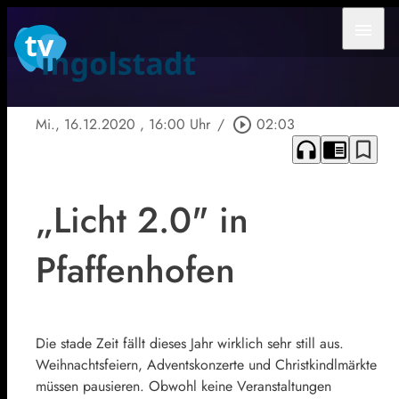
menu
Mi., 16.12.2020
, 16:00 Uhr
/
play_circle_outline
02:03
headphones
chrome_reader_mode
bookmark_border
„Licht 2.0" in
Pfaffenhofen
Die stade Zeit fällt dieses Jahr wirklich sehr still aus.
Weihnachtsfeiern, Adventskonzerte und Christkindlmärkte
müssen pausieren. Obwohl keine Veranstaltungen