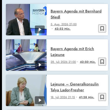
Bayern Agenda mit Bernhard
Stiedl
5. Aug. 2026
21:00
bookmark_border
42:52 Min.
Bayern Agenda mit Erich
Lejeune
bookmark_border
28. Juli 2026
21:00
42:50 Min.
Lejeune – Generalkonsulin
Talya Lador-Fresher
bookmark_border
18. Juli 2026
21:15
41:28 Min.