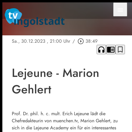
menu
Sa., 30.12.2023
, 21:00 Uhr
/
play_circle_outline
38:49
headphones
chrome_reader_mode
bookmark_border
Lejeune - Marion
Gehlert
Prof. Dr. phil. h. c. mult. Erich Lejeune lädt die
Chefredakteurin von muenchen.tv, Marion Gehlert, zu
sich in die Lejeune Academy ein für ein interessantes