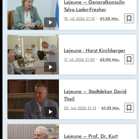
Lejeune – Generalkonsulin
Talya Lador-Fresher
bookmark_border
18. Juli 2026
21:15
41:28 Min.
Lejeune - Horst Kirchberger
bookmark_border
11. Juli 2026
21:00
42:00 Min.
Lejeune – Stadtdekan David
Theil
bookmark_border
20. Juni 2026
21:15
41:33 Min.
Lejeune – Prof. Dr. Kurt