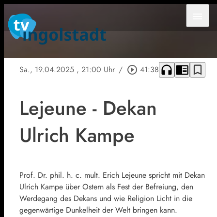
menu
headphones
chrome_reader_mode
bookmark_border
Sa., 19.04.2025
, 21:00 Uhr
/
play_circle_outline
41:38
Lejeune - Dekan
Ulrich Kampe
Prof. Dr. phil. h. c. mult. Erich Lejeune spricht mit Dekan
Ulrich Kampe über Ostern als Fest der Befreiung, den
Werdegang des Dekans und wie Religion Licht in die
gegenwärtige Dunkelheit der Welt bringen kann.