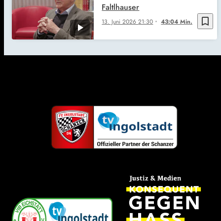
Faltlhauser
bookmark_border
13. Juni 2026
21:30
43:04 Min.