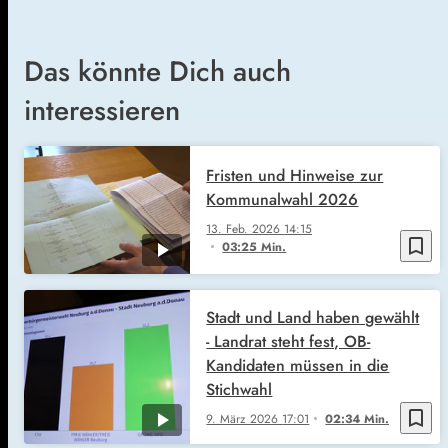
Das könnte Dich auch
interessieren
Fristen und Hinweise zur
Kommunalwahl 2026
13. Feb. 2026
14:15
bookmark_border
03:25 Min.
Stadt und Land haben gewählt
- Landrat steht fest, OB-
Kandidaten müssen in die
Stichwahl
bookmark_border
9. März 2026
17:01
02:34 Min.