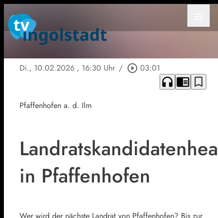
menu
Di., 10.02.2026
, 16:30 Uhr
/
play_circle_outline
03:01
headphones
chrome_reader_mode
bookmark_border
Pfaffenhofen a. d. Ilm
Landratskandidatenhea
in Pfaffenhofen
Wer wird der nächste Landrat von Pfaffenhofen? Bis zur