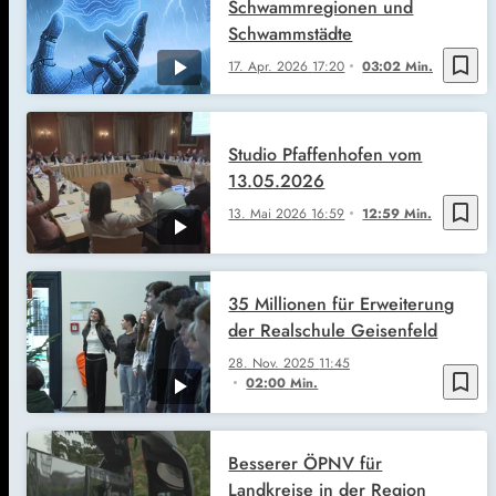
Schwammregionen und
Schwammstädte
bookmark_border
17. Apr. 2026
17:20
03:02 Min.
Studio Pfaffenhofen vom
13.05.2026
bookmark_border
13. Mai 2026
16:59
12:59 Min.
35 Millionen für Erweiterung
der Realschule Geisenfeld
28. Nov. 2025
11:45
bookmark_border
02:00 Min.
Besserer ÖPNV für
Landkreise in der Region