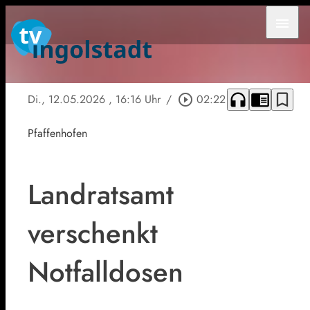
menu
headphones
chrome_reader_mode
bookmark_border
Di., 12.05.2026
, 16:16 Uhr
/
play_circle_outline
02:22
Pfaffenhofen
Landratsamt
verschenkt
Notfalldosen