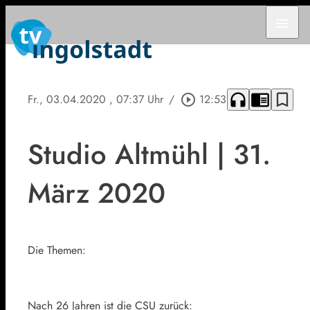
menu
headphones
chrome_reader_mode
bookmark_border
Fr., 03.04.2020
, 07:37 Uhr
/
play_circle_outline
12:53
Studio Altmühl | 31.
März 2020
Die Themen:
Nach 26 Jahren ist die CSU zurück: