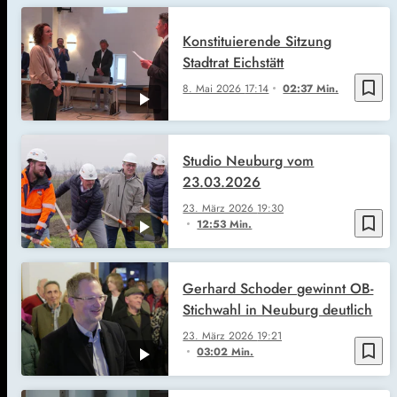
Konstituierende Sitzung
Stadtrat Eichstätt
bookmark_border
8. Mai 2026
17:14
02:37 Min.
Studio Neuburg vom
23.03.2026
23. März 2026
19:30
bookmark_border
12:53 Min.
Gerhard Schoder gewinnt OB-
Stichwahl in Neuburg deutlich
23. März 2026
19:21
bookmark_border
03:02 Min.