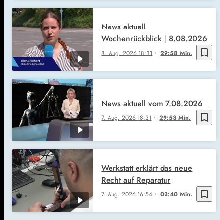
News aktuell
Wochenrückblick | 8.08.2026
bookmark_border
8. Aug. 2026
18:31
29:58 Min.
News aktuell vom 7.08.2026
bookmark_border
7. Aug. 2026
18:31
29:53 Min.
Werkstatt erklärt das neue
Recht auf Reparatur
bookmark_border
7. Aug. 2026
16:54
02:40 Min.