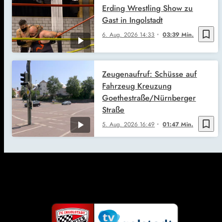
Erding Wrestling Show zu
Gast in Ingolstadt
bookmark_border
6. Aug. 2026
14:33
03:39 Min.
Zeugenaufruf: Schüsse auf
Fahrzeug Kreuzung
Goethestraße/Nürnberger
Straße
bookmark_border
5. Aug. 2026
16:49
01:47 Min.