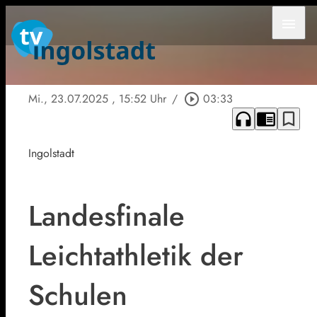
menu
Mi., 23.07.2025
, 15:52 Uhr
/
play_circle_outline
03:33
headphones
chrome_reader_mode
bookmark_border
Ingolstadt
Landesfinale
Leichtathletik der
Schulen