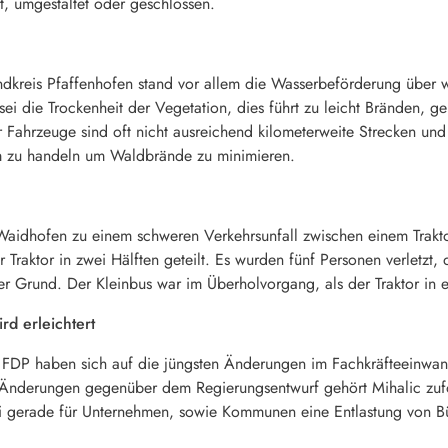
, umgestaltet oder geschlossen.
dkreis Pfaffenhofen stand vor allem die Wasserbeförderung über w
sei die Trockenheit der Vegetation, dies führt zu leicht Bränden, 
 Fahrzeuge sind oft nicht ausreichend kilometerweite Strecken u
m zu handeln um Waldbrände zu minimieren.
aidhofen zu einem schweren Verkehrsunfall zwischen einem Trakto
 Traktor in zwei Hälften geteilt. Es wurden fünf Personen verletzt
r Grund. Der Kleinbus war im Überholvorgang, als der Traktor in ei
d erleichtert
 FDP haben sich auf die jüngsten Änderungen im Fachkräfteeinwan
n Änderungen gegenüber dem Regierungsentwurf gehört Mihalic zuf
ei gerade für Unternehmen, sowie Kommunen eine Entlastung von Bü