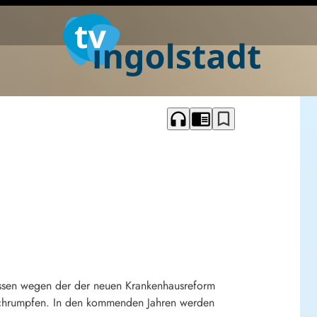
headphones
chrome_reader_mode
bookmark_border
lossen wegen der der neuen Krankenhausreform
 schrumpfen. In den kommenden Jahren werden