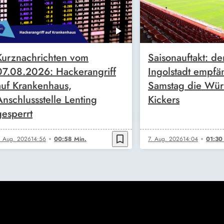
Kurznachrichten vom
Saisonauftakt: de
07.08.2026: Hackerangriff
Ingolstadt empfä
auf Krankenhaus,
Samstag die Wür
Anschlussstelle Lenting
Kickers
gesperrt
bookmark_border
. Aug. 2026
14:56
00:58 Min.
7. Aug. 2026
14:04
01:30