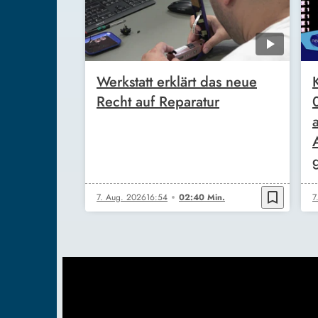
Werkstatt erklärt das neue
Recht auf Reparatur
bookmark_border
7. Aug. 2026
16:54
02:40 Min.
7