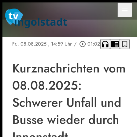
menu
headphones
chrome_reader_mode
bookmark_border
Fr., 08.08.2025
, 14:59 Uhr
/
play_circle_outline
01:02
Kurznachrichten vom
08.08.2025:
Schwerer Unfall und
Busse wieder durch
Innenstadt