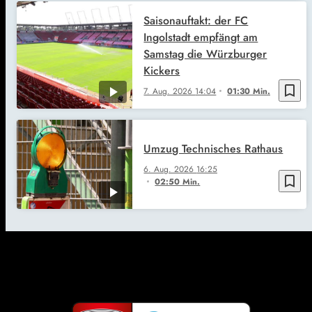
Saisonauftakt: der FC
Ingolstadt empfängt am
Samstag die Würzburger
Kickers
bookmark_border
7. Aug. 2026
14:04
01:30 Min.
Umzug Technisches Rathaus
6. Aug. 2026
16:25
bookmark_border
02:50 Min.