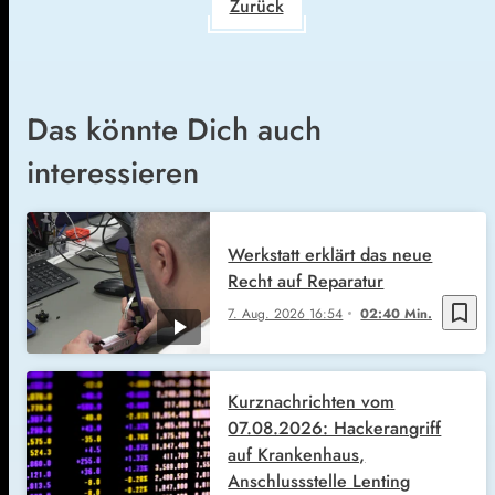
Zurück
Das könnte Dich auch
interessieren
Werkstatt erklärt das neue
Recht auf Reparatur
bookmark_border
7. Aug. 2026
16:54
02:40 Min.
Kurznachrichten vom
07.08.2026: Hackerangriff
auf Krankenhaus,
Anschlussstelle Lenting