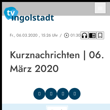
menu
headphones
chrome_reader_mode
bookmark_border
Fr., 06.03.2020
, 15:26 Uhr
/
play_circle_outline
01:30
Kurznachrichten | 06.
März 2020