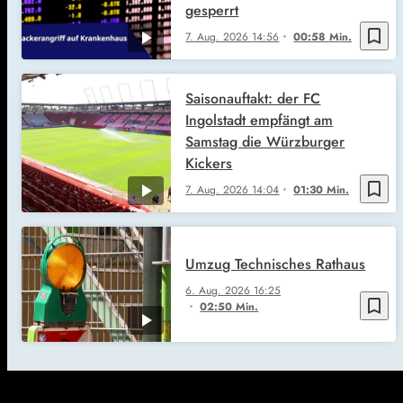
gesperrt
bookmark_border
7. Aug. 2026
14:56
00:58 Min.
Saisonauftakt: der FC
Ingolstadt empfängt am
Samstag die Würzburger
Kickers
bookmark_border
7. Aug. 2026
14:04
01:30 Min.
Umzug Technisches Rathaus
6. Aug. 2026
16:25
bookmark_border
02:50 Min.