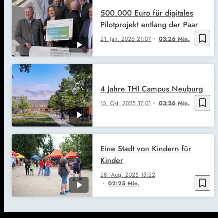
500.000 Euro für digitales
Pilotprojekt entlang der Paar
bookmark_border
21. Jan. 2026
21:07
03:26 Min.
4 Jahre THI Campus Neuburg
bookmark_border
15. Okt. 2025
17:01
03:26 Min.
Eine Stadt von Kindern für
Kinder
28. Aug. 2025
15:22
bookmark_border
02:25 Min.