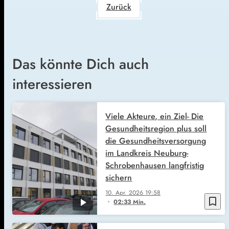
Zurück
Das könnte Dich auch
interessieren
Viele Akteure, ein Ziel- Die
Gesundheitsregion plus soll
die Gesundheitsversorgung
im Landkreis Neuburg-
Schrobenhausen langfristig
sichern
10. Apr. 2026
19:58
bookmark_border
02:33 Min.