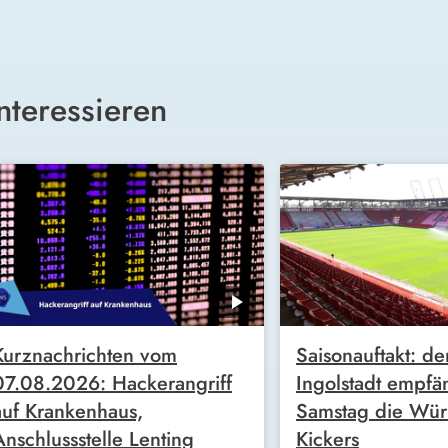
nteressieren
Kurznachrichten vom
Saisonauftakt: de
07.08.2026: Hackerangriff
Ingolstadt empfä
auf Krankenhaus,
Samstag die Wür
Anschlussstelle Lenting
Kickers