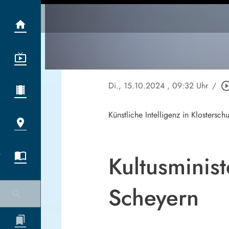
Di., 15.10.2024
, 09:32 Uhr
/
play_circle_o
Künstliche Intelligenz in Klostersch
Kultusminis
Scheyern