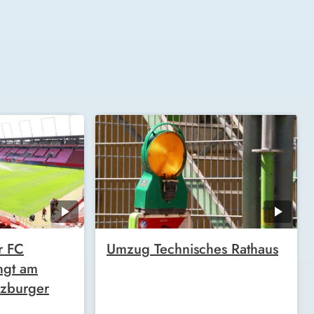
r FC
Umzug Technisches Rathaus
ngt am
zburger