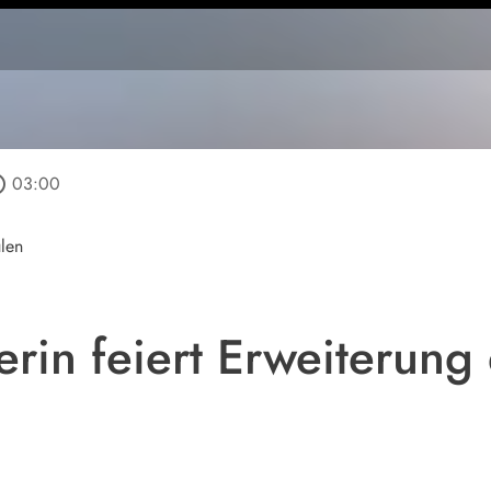
utline
03:00
ulen
terin feiert Erweiterun