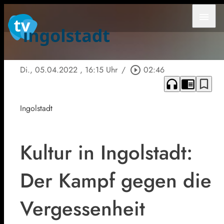
menu
Di., 05.04.2022
, 16:15 Uhr
/
play_circle_outline
02:46
headphones
chrome_reader_mode
bookmark_border
Ingolstadt
Kultur in Ingolstadt:
Der Kampf gegen die
Vergessenheit