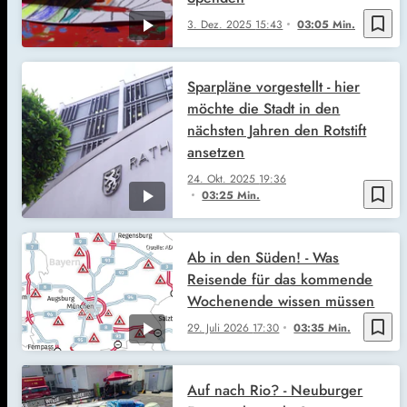
bookmark_border
3. Dez. 2025
15:43
03:05 Min.
Sparpläne vorgestellt - hier
möchte die Stadt in den
nächsten Jahren den Rotstift
ansetzen
24. Okt. 2025
19:36
bookmark_border
03:25 Min.
Ab in den Süden! - Was
Reisende für das kommende
Wochenende wissen müssen
bookmark_border
29. Juli 2026
17:30
03:35 Min.
Auf nach Rio? - Neuburger