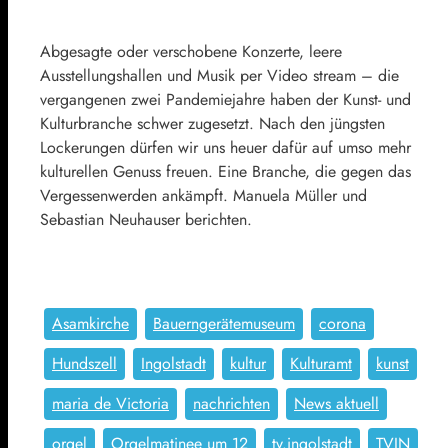
Abgesagte oder verschobene Konzerte, leere
Ausstellungshallen und Musik per Video stream – die
vergangenen zwei Pandemiejahre haben der Kunst- und
Kulturbranche schwer zugesetzt. Nach den jüngsten
Lockerungen dürfen wir uns heuer dafür auf umso mehr
kulturellen Genuss freuen. Eine Branche, die gegen das
Vergessenwerden ankämpft. Manuela Müller und
Sebastian Neuhauser berichten.
Asamkirche
Bauerngerätemuseum
corona
Hundszell
Ingolstadt
kultur
Kulturamt
kunst
maria de Victoria
nachrichten
News aktuell
orgel
Orgelmatinee um 12
tv.ingolstadt
TVIN