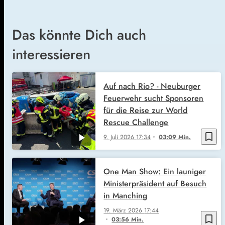
Das könnte Dich auch
interessieren
Auf nach Rio? - Neuburger
Feuerwehr sucht Sponsoren
für die Reise zur World
Rescue Challenge
bookmark_border
9. Juli 2026
17:34
03:09 Min.
One Man Show: Ein launiger
Ministerpräsident auf Besuch
in Manching
19. März 2026
17:44
bookmark_border
03:56 Min.