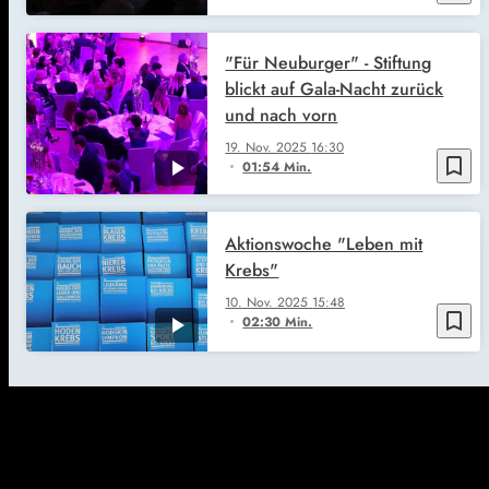
"Für Neuburger" - Stiftung
blickt auf Gala-Nacht zurück
und nach vorn
19. Nov. 2025
16:30
bookmark_border
01:54 Min.
Aktionswoche "Leben mit
Krebs"
10. Nov. 2025
15:48
bookmark_border
02:30 Min.