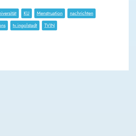
iversität
KU
Menstruation
nachrichten
ons
tv.ingolstadt
TVIN