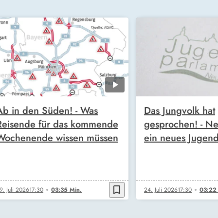
Ab in den Süden! - Was
Das Jungvolk hat
Reisende für das kommende
gesprochen! - N
Wochenende wissen müssen
ein neues Jugen
bookmark_border
9. Juli 2026
17:30
03:35 Min.
24. Juli 2026
17:30
03:22