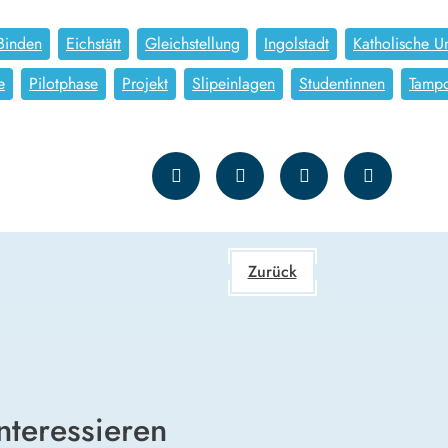
Binden
Eichstätt
Gleichstellung
Ingolstadt
Katholische Un
e
Pilotphase
Projekt
Slipeinlagen
Studentinnen
Tamp
Zurück
nteressieren