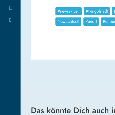
#newsaktuell
#tvingolstadt
News aktuell
Period
Period
Das könnte Dich auch i