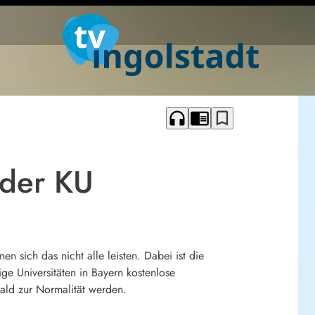
headphones
chrome_reader_mode
bookmark_border
 der KU
 sich das nicht alle leisten. Dabei ist die
e Universitäten in Bayern kostenlose
 bald zur Normalität werden.