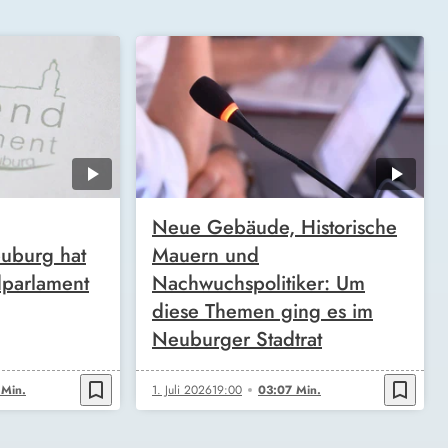
Neue Gebäude, Historische
euburg hat
Mauern und
dparlament
Nachwuchspolitiker: Um
diese Themen ging es im
Neuburger Stadtrat
bookmark_border
bookmark_border
 Min.
1. Juli 2026
19:00
03:07 Min.