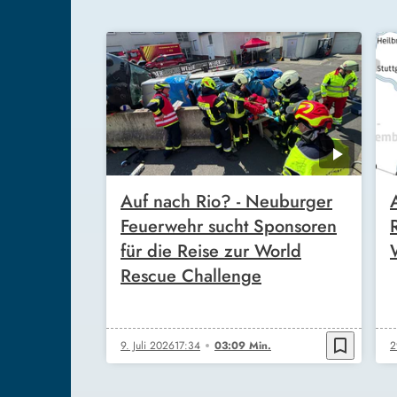
Auf nach Rio? - Neuburger
Feuerwehr sucht Sponsoren
für die Reise zur World
Rescue Challenge
bookmark_border
9. Juli 2026
17:34
03:09 Min.
2