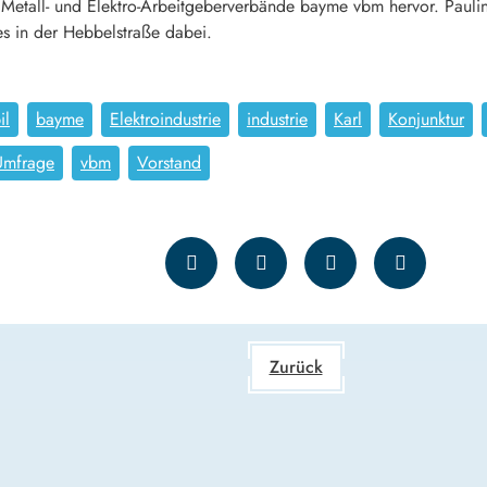
 Metall- und Elektro-Arbeitgeberverbände bayme vbm hervor. Pauli
s in der Hebbelstraße dabei.
il
bayme
Elektroindustrie
industrie
Karl
Konjunktur
Umfrage
vbm
Vorstand
Zurück