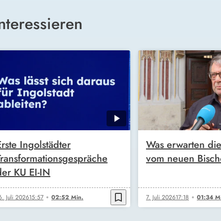
nteressieren
Erste Ingolstädter
Was erwarten die 
Transformationsgespräche
vom neuen Bisch
der KU EI-IN
bookmark_border
6. Juli 2026
15:57
02:52 Min.
7. Juli 2026
17:18
01:34 M