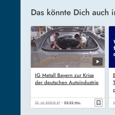
Das könnte Dich auch i
IG Metall Bayern zur Krise
der deutschen Autoindustrie
bookmark_border
20. Juli 2026
16:47
02:52 Min.
1