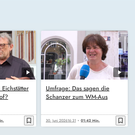
Eichstätter
Umfrage: Das sagen die
of?
Schanzer zum WM-Aus
bookmark_border
bookmark_border
in.
30. Juni 2026
16:31
01:42 Min.