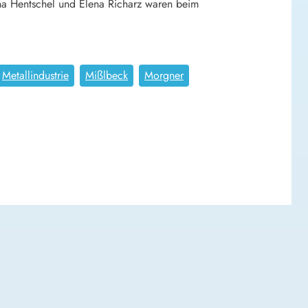
na Hentschel und Elena Richarz waren beim
Metallindustrie
Mißlbeck
Morgner