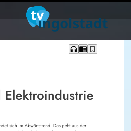
headphones
chrome_reader_mode
bookmark_border
 Elektroindustrie
indet sich im Abwärtstrend. Das geht aus der