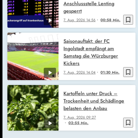
Anschlussstelle Lenting
gesperrt
bookmark_border
7. Aug. 2026
14:56
00:58 Min.
Saisonauftakt: der FC
Ingolstadt empfängt am
Samstag die Würzburger
Kickers
bookmark_border
7. Aug. 2026
14:04
01:30 Min.
Kartoffeln unter Druck –
Trockenheit und Schädlinge
belasten den Anbau
7. Aug. 2026
09:27
bookmark_border
02:55 Min.