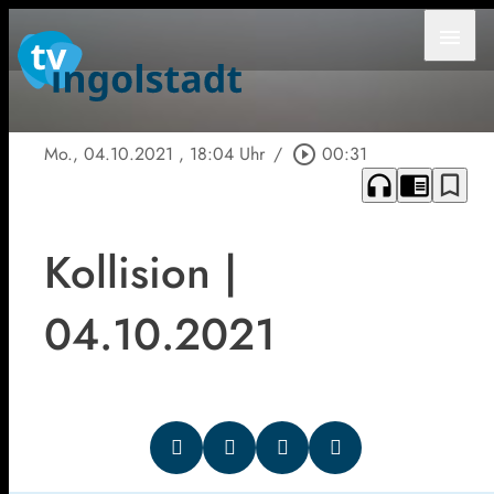
menu
Mo., 04.10.2021
, 18:04 Uhr
/
play_circle_outline
00:31
headphones
chrome_reader_mode
bookmark_border
Kollision |
04.10.2021