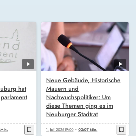
Neue Gebäude, Historische
euburg hat
Mauern und
dparlament
Nachwuchspolitiker: Um
diese Themen ging es im
Neuburger Stadtrat
bookmark_border
bookmark_border
 Min.
1. Juli 2026
19:00
03:07 Min.