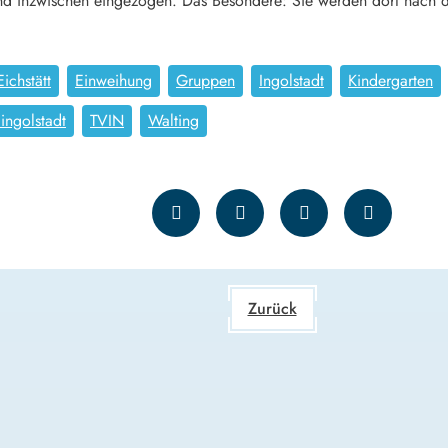
ind inzwischen eingezogen. Das Besondere: Sie werden dort nach 
Eichstätt
Einweihung
Gruppen
Ingolstadt
Kindergarten
.ingolstadt
TVIN
Walting
Zurück