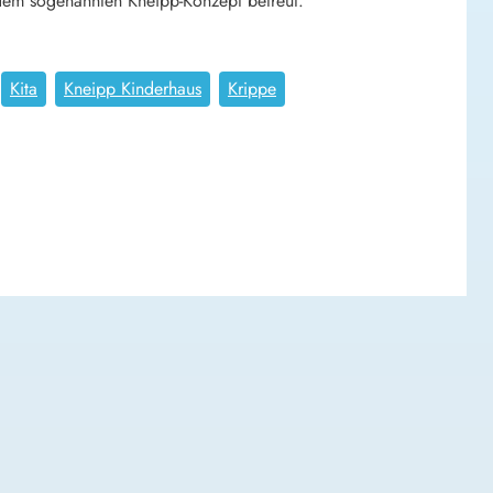
dem sogenannten Kneipp-Konzept betreut.
Kita
Kneipp Kinderhaus
Krippe