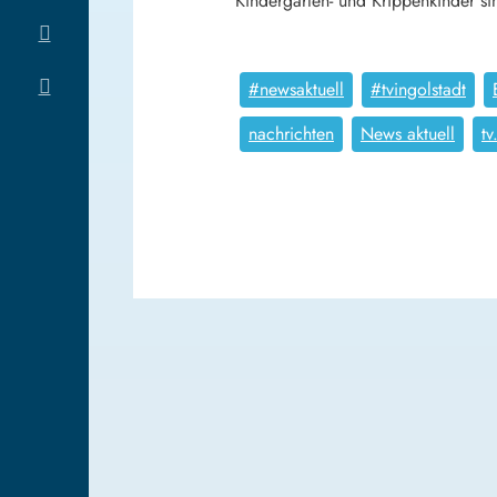
Kindergarten- und Krippenkinder s
#newsaktuell
#tvingolstadt
nachrichten
News aktuell
tv