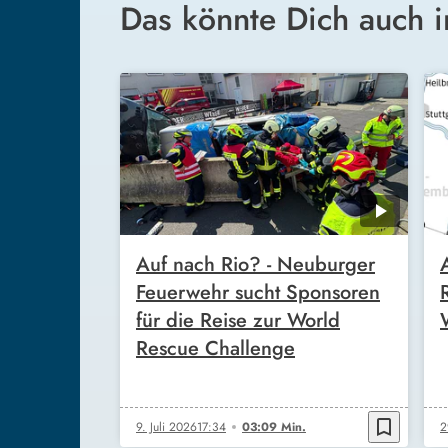
Das könnte Dich auch i
Auf nach Rio? - Neuburger
Feuerwehr sucht Sponsoren
für die Reise zur World
Rescue Challenge
bookmark_border
9. Juli 2026
17:34
03:09 Min.
2