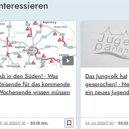
nteressieren
Ab in den Süden! - Was
Das Jungvolk hat
Reisende für das kommende
gesprochen! - N
Wochenende wissen müssen
ein neues Jugen
bookmark_border
9. Juli 2026
17:30
03:35 Min.
24. Juli 2026
17:30
03:22