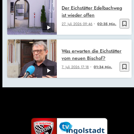
Der Eichstätter Edelbachweg
ist wieder offen
bookmark_border
27. Juli 2026
09:46
02:35 Min.
Was erwarten die Eichstätter
vom neuen Bischof?
bookmark_border
7. Juli 2026
17:18
01:34 Min.