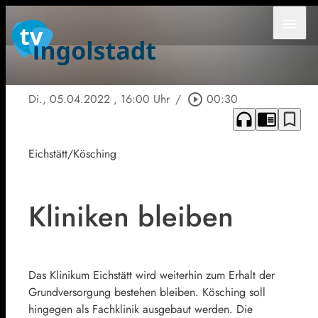
menu
Di., 05.04.2022
, 16:00 Uhr
/
play_circle_outline
00:30
headphones
chrome_reader_mode
bookmark_border
Eichstätt/Kösching
Kliniken bleiben
Das Klinikum Eichstätt wird weiterhin zum Erhalt der
Grundversorgung bestehen bleiben. Kösching soll
hingegen als Fachklinik ausgebaut werden. Die