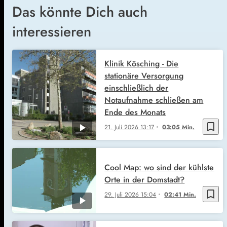
Das könnte Dich auch
interessieren
Klinik Kösching - Die
stationäre Versorgung
einschließlich der
Notaufnahme schließen am
Ende des Monats
bookmark_border
21. Juli 2026
13:17
03:05 Min.
Cool Map: wo sind der kühlste
Orte in der Domstadt?
bookmark_border
29. Juli 2026
15:04
02:41 Min.