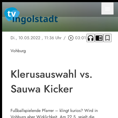
menu
headphones
chrome_reader_mode
bookmark_border
Di., 10.05.2022
, 11:36 Uhr
/
play_circle_outline
03:01
Vohburg
Klerusauswahl vs.
Sauwa Kicker
Fußballspielende Pfarrer – klingt kurios? Wird in
Vohburg aber Wirklichkeit. Am 22.5. spielt die