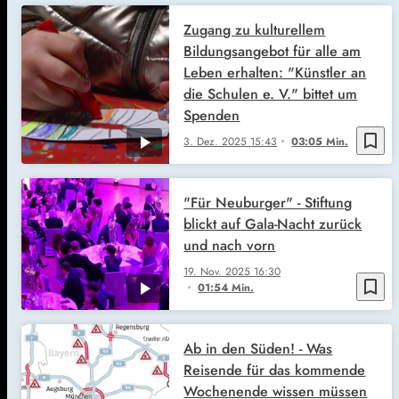
Zugang zu kulturellem
Bildungsangebot für alle am
Leben erhalten: "Künstler an
die Schulen e. V." bittet um
Spenden
bookmark_border
3. Dez. 2025
15:43
03:05 Min.
"Für Neuburger" - Stiftung
blickt auf Gala-Nacht zurück
und nach vorn
19. Nov. 2025
16:30
bookmark_border
01:54 Min.
Ab in den Süden! - Was
Reisende für das kommende
Wochenende wissen müssen