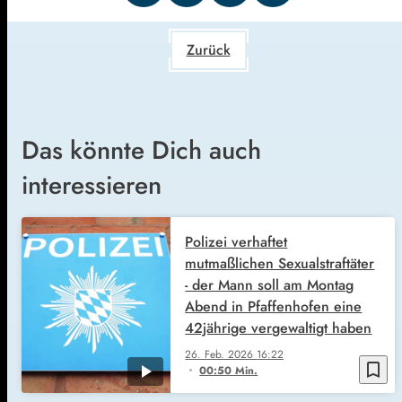
Zurück
Das könnte Dich auch
interessieren
Polizei verhaftet
mutmaßlichen Sexualstraftäter
- der Mann soll am Montag
Abend in Pfaffenhofen eine
42jährige vergewaltigt haben
26. Feb. 2026
16:22
bookmark_border
00:50 Min.