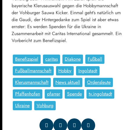
bayerische Klerusauswahl gegen die Hobbymannschaft
der Vohburger Sauwa Kicker. Einmal geht’s natürlich um
die Gaudi, der Hintergedanke zum Spiel ist aber etwas
ernster: Es werden Spenden für die Ukraine in
Zusammenarbeit mit Caritas International gesammelt. Ein
Vorbericht zum Benefizspiel.
Benefizspiel
caritas
Diakone
Fußball
Fußballmannschaft
Hobby
Ingolstadt
Klerusmannschaft
News aktuell
Ordensleute
Pfaffenhofen
pfarrer
Spende
tv.ingolstadt
Ukraine
Vohburg