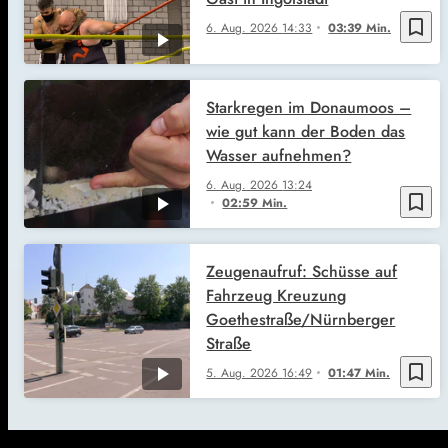
bookmark_border
6. Aug. 2026
14:33
03:39 Min.
Starkregen im Donaumoos –
wie gut kann der Boden das
Wasser aufnehmen?
6. Aug. 2026
13:24
bookmark_border
02:59 Min.
Zeugenaufruf: Schüsse auf
Fahrzeug Kreuzung
Goethestraße/Nürnberger
Straße
bookmark_border
5. Aug. 2026
16:49
01:47 Min.