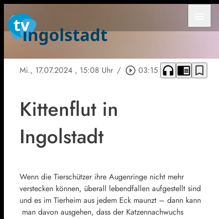
menu
headphones
chrome_reader_mode
bookmark_border
Mi., 17.07.2024
, 15:08 Uhr
/
play_circle_outline
03:15
Kittenflut in
Ingolstadt
Wenn die Tierschützer ihre Augenringe nicht mehr
verstecken können, überall lebendfallen aufgestellt sind
und es im Tierheim aus jedem Eck maunzt – dann kann
man davon ausgehen, dass der Katzennachwuchs