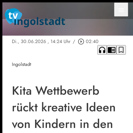
menu
Di., 30.06.2026
, 14:24 Uhr
/
play_circle_outline
02:40
headphones
chrome_reader_mode
bookmark_border
Ingolstadt
Kita Wettbewerb
rückt kreative Ideen
von Kindern in den