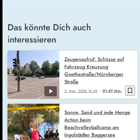
Das könnte Dich auch
interessieren
Zeugenaufruf: Schüsse auf
Fahrzeug Kreuzung
Goethestraße/Nürnberger
Straße
bookmark_border
5. Aug. 2026
16:49
01:47 Min.
Sonne, Sand und jede Menge
Action beim
Beachvolleyballcamp am
Ingolstädter Baggersee