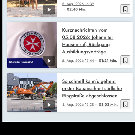
5. Aug. 2026
16:39
bookmark_border
02:40 Min.
Kurznachrichten vom
05.08.2026: Johanniter
Hausnotruf, Rückgang
Ausbildungsverträge
bookmark_border
5. Aug. 2026
15:44
01:21 Min.
So schnell kann`s gehen:
erster Bauabschnitt südliche
Ringstraße abgeschlossen
bookmark_border
4. Aug. 2026
16:38
03:03 Min.