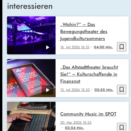
interessieren
„Wohin?“ – Das
Bewegungstheater des
Jugendkultursommers
bookmark_border
16. Juli 2026
16:15
04:00 Min.
„Das Altstadttheater braucht
Sie!“ – Kulturschaffende in
Finanznot
bookmark_border
13. Juli 2026
15:33
02:55 Min.
Community Music im SPOT
20. Mai 2026
15:23
bookmark_border
02:54 Min.