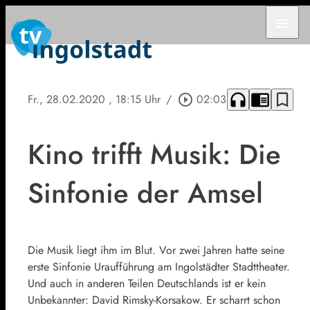
menu
headphones
chrome_reader_mode
bookmark_border
Fr., 28.02.2020
, 18:15 Uhr
/
play_circle_outline
02:03
Kino trifft Musik: Die
Sinfonie der Amsel
Die Musik liegt ihm im Blut. Vor zwei Jahren hatte seine
erste Sinfonie Uraufführung am Ingolstädter Stadttheater.
Und auch in anderen Teilen Deutschlands ist er kein
Unbekannter: David Rimsky-Korsakow. Er scharrt schon