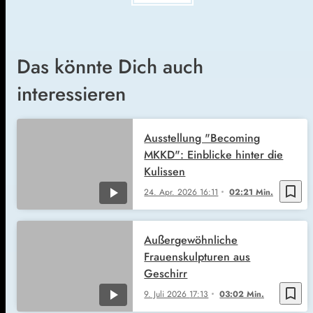
Das könnte Dich auch
interessieren
Ausstellung "Becoming
MKKD": Einblicke hinter die
Kulissen
bookmark_border
24. Apr. 2026
16:11
02:21 Min.
Außergewöhnliche
Frauenskulpturen aus
Geschirr
bookmark_border
9. Juli 2026
17:13
03:02 Min.