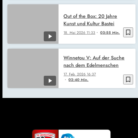
Out of the Box: 20 Jahre
Kunst und Kultur Bastei
bookmark_border
18. Mai 2026
11:33
03:55 Min.
Winnetou V: Auf der Suche
nach dem Edelmenschen
17. Feb. 2026
16:37
bookmark_border
02:40 Min.