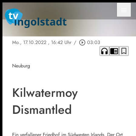
menu
Mo., 17.10.2022
, 16:42 Uhr
/
play_circle_outline
03:03
headphones
chrome_reader_mode
bookmark_border
Neuburg
Kilwatermoy
Dismantled
Ein verfallener Friedhof im Südwesten Irlands. Der Ort