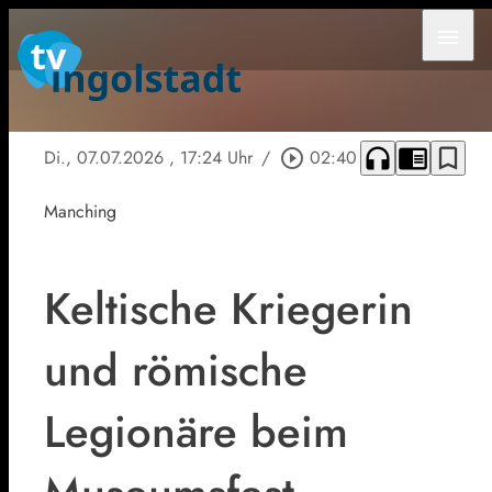
menu
headphones
chrome_reader_mode
bookmark_border
Di., 07.07.2026
, 17:24 Uhr
/
play_circle_outline
02:40
Manching
Keltische Kriegerin
und römische
Legionäre beim