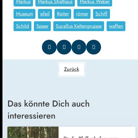
Markus
Markus Strathaus
Markus Weber
Museum
pfeil
Reiter
römer
Schiff
Schild
Speer
Sucellus Keltengruppe
waffen
Zurück
Das könnte Dich auch
interessieren