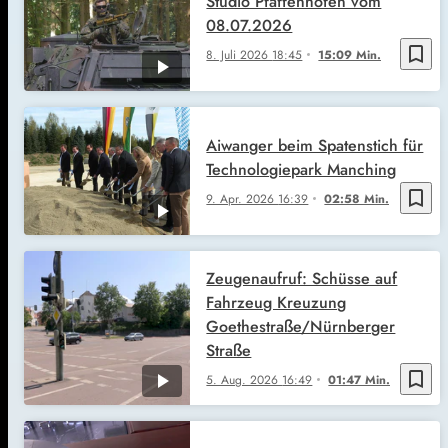
Studio Pfaffenhofen vom
08.07.2026
bookmark_border
8. Juli 2026
18:45
15:09 Min.
Aiwanger beim Spatenstich für
Technologiepark Manching
bookmark_border
9. Apr. 2026
16:39
02:58 Min.
Zeugenaufruf: Schüsse auf
Fahrzeug Kreuzung
Goethestraße/Nürnberger
Straße
bookmark_border
5. Aug. 2026
16:49
01:47 Min.