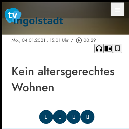
menu
Mo., 04.01.2021
, 15:01 Uhr
/
play_circle_outline
00:29
headphones
chrome_reader_mode
bookmark_border
Kein altersgerechtes
Wohnen